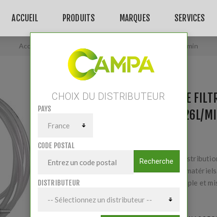
ACCUEIL
PRODUITS
MARQUES
SERVICES
Accueil
/
Groupe de filtration carburant (gasoil) 26L/min
GROUPE DE FIL
CHOIX DU DISTRIBUTEUR
PAYS
(GASOIL) 26L/M
CODE POSTAL
Sécurisez la distributi
Recherche
protégez vos matériels
DISTRIBUTEUR
Utilisation simple et mi