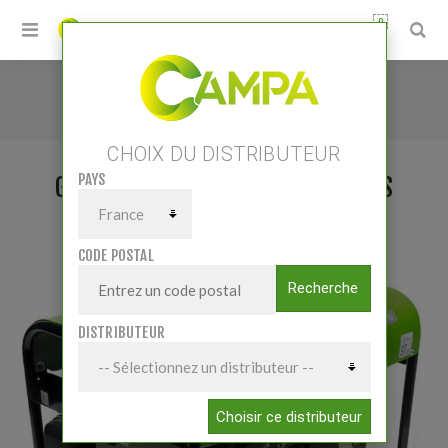
0
Accueil
/
Petits matériels
/
Atelier
/
Groupe électrogènes
/
CHOIX DU DISTRIBUTEUR
GROUPE ELECTROGENE 6000 WATTS
PAYS
GROUPE ELECTROGENE 6000 WATTS
CODE POSTAL
Recherche
DISTRIBUTEUR
Choisir ce distributeur