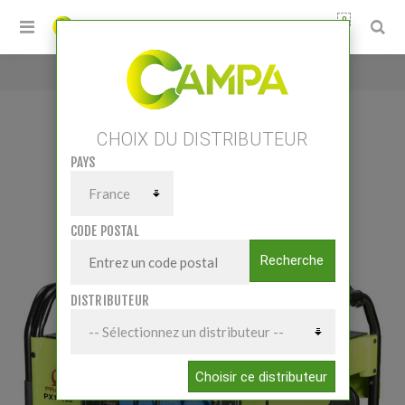
0
Accueil
/
GROUPE ELECTROGENE PX10000
CHOIX DU DISTRIBUTEUR
PAYS
GROUPE ELECTROGENE PX10000
CODE POSTAL
Recherche
DISTRIBUTEUR
Choisir ce distributeur