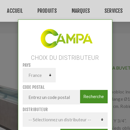
ACCUEIL
PRODUITS
MARQUES
SERVICES
Accueil
/
GV230 XL
GV230 XL
CHOIX DU DISTRIBUTEUR
PAYS
Fournisseur:
LA BUVE
CODE POSTAL
Abreuvoir monobloc inox
Recherche
gaspillage. Vidange Ø1
Longueur 230 cm. Robin
DISTRIBUTEUR
ouvrant.
Raccordement Y 3/4”.
Montage sur pieds obli