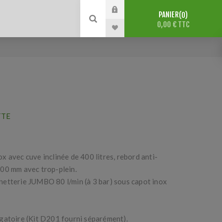
PANIER
0
0,00 € TTC
TTE
 avec cuve inclinée de 400 litres, rebord anti-
00 mm avec trop-plein.
etterie JUMBO 80 l/min (à 3 bar) sous capot inox
gatoire (Kit D201 fourni séparément).