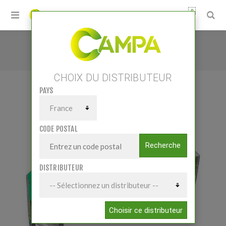
0
Accueil
/
Matériels
/
Elevage
/
Bacs/Auges/Abreuvoirs
/
GV300 XL
CHOIX DU DISTRIBUTEUR
PAYS
GV300 XL
CODE POSTAL
Recherche
DISTRIBUTEUR
Choisir ce distributeur