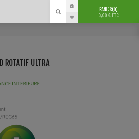
PANIER
0
0,00 € TTC
D ROTATIF ULTRA
ANCE INTERIEURE
ent
0/REG65