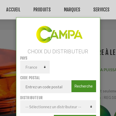
ACCUEIL
PRODUITS
MARQUES
SERVICES
Accueil
/
Gyrophare à LED rotatif Ultra compact
GYROPHARE À LE
CHOIX DU DISTRIBUTEUR
PAYS
COMPACT
Fournisseur:
LA PUISS
CODE POSTAL
Recherche
150mm de haut seulem
Homologation : REG1
DISTRIBUTEUR