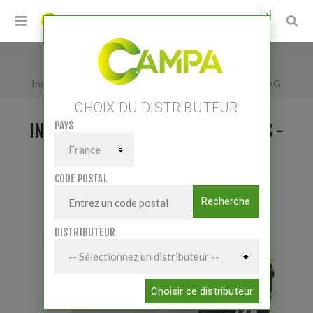
0
Accueil
/
Incorporateur Niagara 30 litres - venturi Ø11 mm ARAG
CHOIX DU DISTRIBUTEUR
PAYS
INCORPORATEUR NIAGARA 30 LITRES -
VENTURI Ø11 MM ARAG
CODE POSTAL
Recherche
DISTRIBUTEUR
Choisir ce distributeur