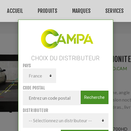
ACCUEIL
PRODUITS
MARQUES
SERVICES
Accueil
/
KIT AHD MONITEUR COULEUR 7’'
KIT AHD MONITE
CHOIX DU DISTRIBUTEUR
PAYS
Fournisseur:
ID.CAM
CODE POSTAL
Caméra étanche, angle
Recherche
vision 100°, vision noc
2 entrées caméras., liv
DISTRIBUTEUR
Référence:
ID700HD