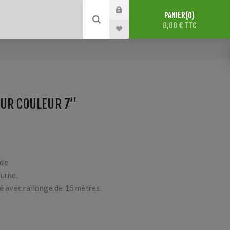
PANIER
0
0,00 € TTC
UR COULEUR 7’'
 de
turne.
ré avec rallonge de 15 mètres.