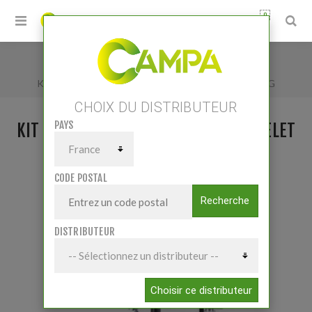
0
Accueil
/
KIT MOBILE GRAISSE 50:1 POUR TONNELET 60KG
CHOIX DU DISTRIBUTEUR
PAYS
KIT MOBILE GRAISSE 50:1 POUR TONNELET
60KG
CODE POSTAL
Recherche
DISTRIBUTEUR
Choisir ce distributeur