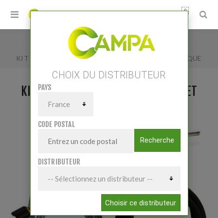
0
Accueil
/
KIT POMPE DC 12V 40 L/MIN PISTOLET AUTOMATIQUE
CHOIX DU DISTRIBUTEUR
PAYS
KIT POMPE DC 12V 40 L/MIN PISTOLET
AUTOMATIQUE
CODE POSTAL
Recherche
DISTRIBUTEUR
Choisir ce distributeur