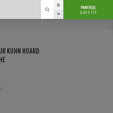
PANIER
0
0,00 € TTC
UR KUHN HUARD
HE
0