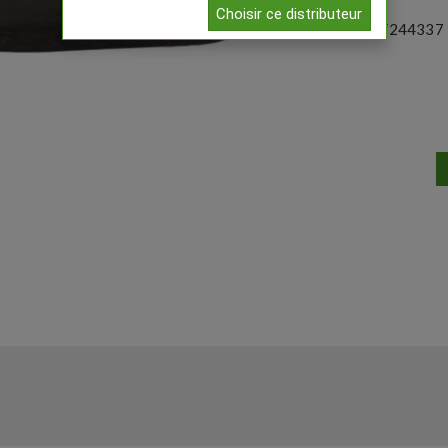
Choisir ce distributeur
Référence:
GY244337