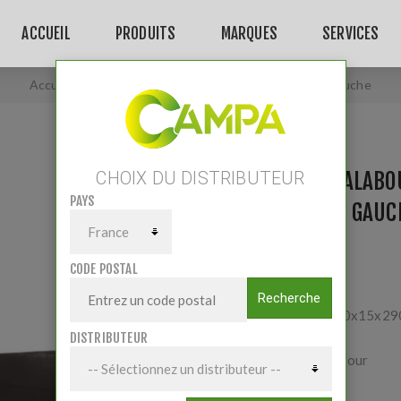
ACCUEIL
PRODUITS
MARQUES
SERVICES
Accueil
/
Lame rotalabour Kuhn Huard K1610370 Gauche
LAME ROTALABO
CHOIX DU DISTRIBUTEUR
PAYS
K1610370 GAUC
CODE POSTAL
Adaptable
Recherche
Dimension : 60x15x29
DISTRIBUTEUR
1 trou 7mm
Type : Cultilabour