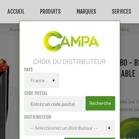
ACCUEIL
PRODUITS
MARQUES
SERVICES
Accueil
/
Lampe NEBO - Big Larry PRO + RECHARGEABLE
LAMPE NEBO - B
CHOIX DU DISTRIBUTEUR
PAYS
RECHARGEABLE
CODE POSTAL
Jusqu'à 24 heures sur 5
Recherche
et jusqu' à 24 heures 
DISTRIBUTEUR