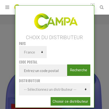
0
Accueil
/
Liquide pour fontaine Bio 20L
CHOIX DU DISTRIBUTEUR
PAYS
LIQUIDE POUR FONTAINE BIO 20L
CODE POSTAL
Recherche
DISTRIBUTEUR
Choisir ce distributeur