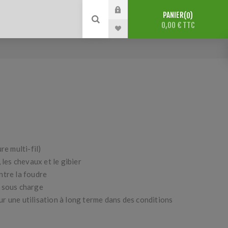
PANIER
0
0,00 € TTC
re multi-fil)
 les chevaux et le gibier
ntre la foudre
 sous charge
r une utilisation à long terme dans des conditions