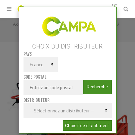
0
Accueil
/
Matériels
/
Matériel Elevage
/
Divers
/
Mini-Dump BP31
CHOIX DU DISTRIBUTEUR
PAYS
MINI-DUMP BP31
CODE POSTAL
Recherche
DISTRIBUTEUR
Choisir ce distributeur