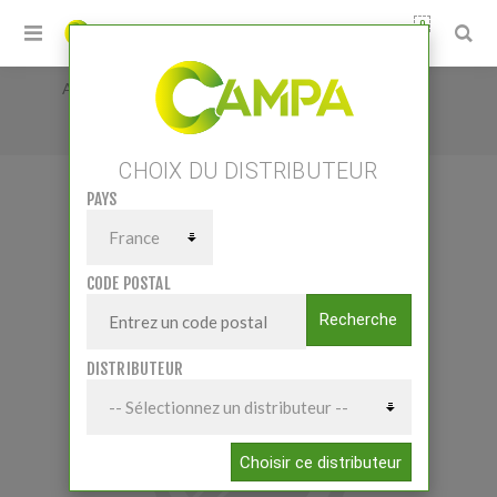
0
Accueil
/
Pièces et accessoires
/
Lubrifiants
/
MTS + 10W40 210L
CHOIX DU DISTRIBUTEUR
PAYS
MTS + 10W40 210L
CODE POSTAL
Recherche
DISTRIBUTEUR
Choisir ce distributeur