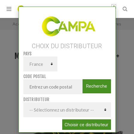
0
Accueil
/
Multi-cutter XR 18V Brushless + accessoires
CHOIX DU DISTRIBUTEUR
PAYS
MULTI-CUTTER XR 18V BRUSHLESS +
ACCESSOIRES
CODE POSTAL
Recherche
DISTRIBUTEUR
Choisir ce distributeur