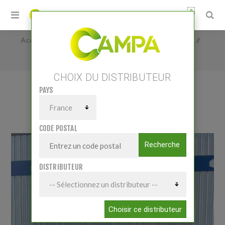
0
Accueil
/
Matériels
/
Manutention
/
Chargeurs
/
MULTIONE 5.3K iD
CHOIX DU DISTRIBUTEUR
PAYS
MULTIONE 5.3K ID
CODE POSTAL
Recherche
DISTRIBUTEUR
Choisir ce distributeur