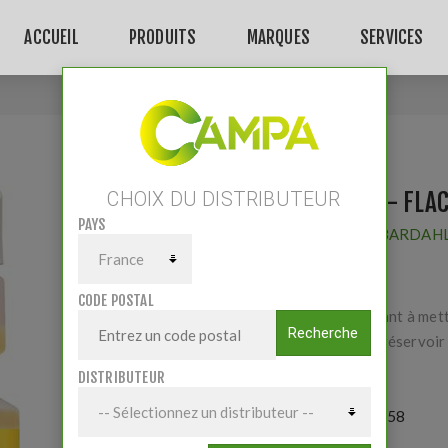
ACCUEIL
PRODUITS
MARQUES
SERVICES
Accueil
/
OPTIBLUE - Flacon de 250ML
OPTIBLUE - FLA
CHOIX DU DISTRIBUTEUR
PAYS
Fournisseur:
BARDAH
CODE POSTAL
Anti cristallisant à me
Recherche
25ml pour un réservoir 
DISTRIBUTEUR
Référence:
3158