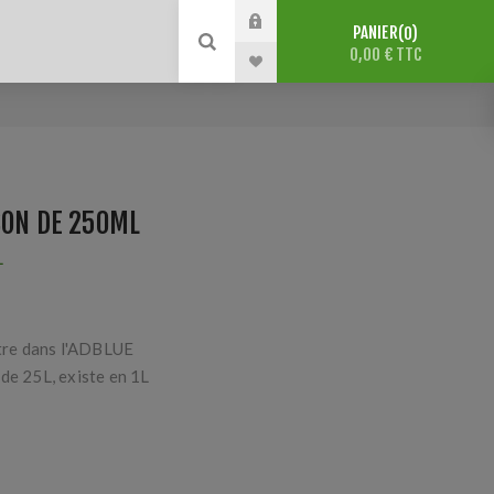
PANIER
0
0,00 € TTC
CON DE 250ML
L
ttre dans l'ADBLUE
de 25L, existe en 1L