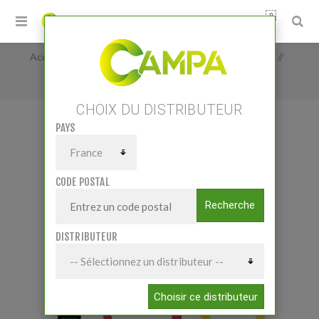
0
Accueil
/
Pièces et accessoires
/
Consommables
/
Colliers
/
Pack 1000 colliers plastiques
CHOIX DU DISTRIBUTEUR
PAYS
PACK 1000 COLLIERS PLASTIQUES
CODE POSTAL
Recherche
DISTRIBUTEUR
Choisir ce distributeur