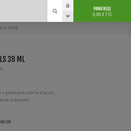
PANIER
0
0,00 € TTC
LS 38 ML
LS 38 ML
U
+ panel avec porte d'accès,
le de transport
BI38