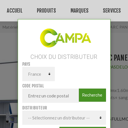
ACCUEIL
PRODUITS
MARQUES
SERVICES
Matériels
/
Elevage
/
Cornadis et barrières
/
PACK PARC PANE
PACK PARC PANE
CHOIX DU DISTRIBUTEUR
PAYS
Fournisseur:
PASDELO
CODE POSTAL
Panels de 2.40mx1.60m 
Recherche
support 3 points+ sang
DISTRIBUTEUR
Référence:
PGFULLMO