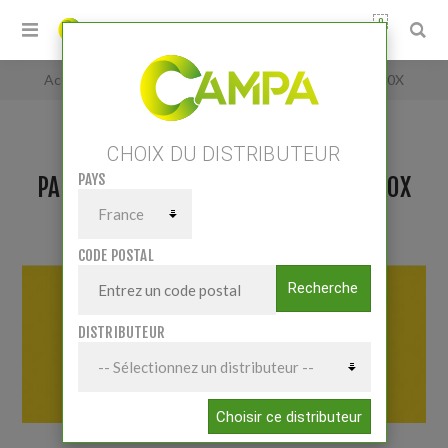
0
Accueil
/
PANNEAU CONVOI AGRICOLE 1200X400X
CHOIX DU DISTRIBUTEUR
PAYS
PANNEAU CONVOI AGRICOLE 1200X400X
CODE POSTAL
Recherche
DISTRIBUTEUR
Choisir ce distributeur