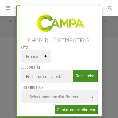
0
Accueil
/
Matériels
/
Elevage
/
Soins des animaux
/
PELLE A GRAINS
CHOIX DU DISTRIBUTEUR
PAYS
PELLE A GRAINS
CODE POSTAL
Recherche
DISTRIBUTEUR
Choisir ce distributeur