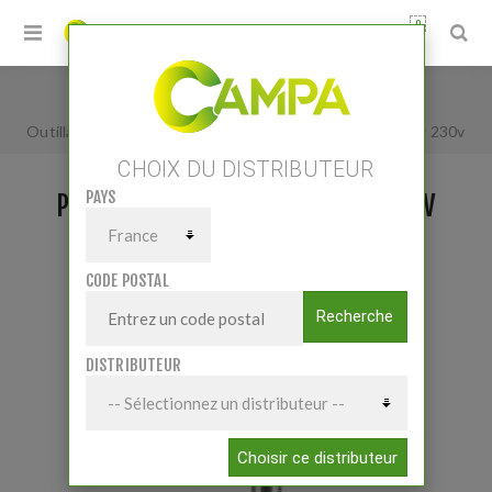
0
Accueil
/
Petits matériels
/
Atelier
/
Outillage électroportatif
/
Perceuse sur colonne 750w 230v
CHOIX DU DISTRIBUTEUR
PAYS
PERCEUSE SUR COLONNE 750W 230V
CODE POSTAL
Recherche
DISTRIBUTEUR
Choisir ce distributeur