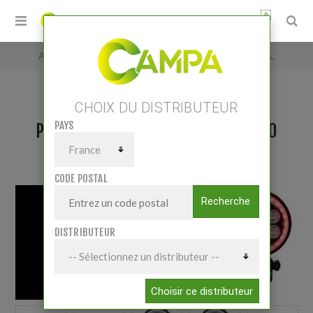
0
Accueil
/
Phare de travail à LED rond 2400 Lumens,
CHOIX DU DISTRIBUTEUR
PAYS
PHARE DE TRAVAIL À LED ROND 2400
LUMENS,
CODE POSTAL
Recherche
DISTRIBUTEUR
Choisir ce distributeur