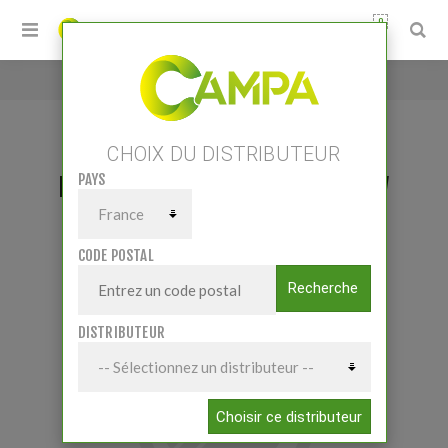
0
Accueil
/
Phare de travail LED carré 42W 3780lm
CHOIX DU DISTRIBUTEUR
PAYS
PHARE DE TRAVAIL LED CARRÉ 42W
3780LM
CODE POSTAL
Recherche
DISTRIBUTEUR
Choisir ce distributeur