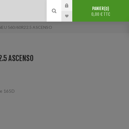
PANIER
0
0,00 € TTC
NEU 560/60R22.5 ASCENSO
2.5 ASCENSO
O
ge 165D