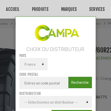
ACCUEIL
PRODUITS
MARQUES
SERVICES
oires
/
Pièces Acc Tracteurs
/
Roues - Pneus - Accessoires
/
P
PNEU 560/60R2
CHOIX DU DISTRIBUTEUR
PAYS
Fournisseur:
ASCENS
CODE POSTAL
Profil FTR 170 / Char
Recherche
DISTRIBUTEUR
Référence:
0086775