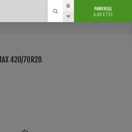
PANIER
0
0,00 € TTC
MAX 420/70R28