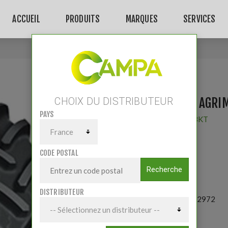
ACCUEIL
PRODUITS
MARQUES
SERVICES
Accueil
/
PNEU BKT AGRIMAX 420/70R28
PNEU BKT AGRI
CHOIX DU DISTRIBUTEUR
PAYS
Fournisseur:
BKT
CODE POSTAL
RT765 133D
Recherche
DISTRIBUTEUR
Référence:
412972