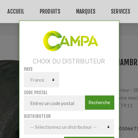
ACCUEIL
PRODUITS
MARQUES
SERVICES
Accueil
/
Pneu + chambre 220/50-6 6 plis T-510
PNEU + CHAMBRE
CHOIX DU DISTRIBUTEUR
PAYS
Diamètre extérieur : 3
CODE POSTAL
Charge de service maxim
Recherche
type de valve : TR13
DISTRIBUTEUR
Référence:
2205066T