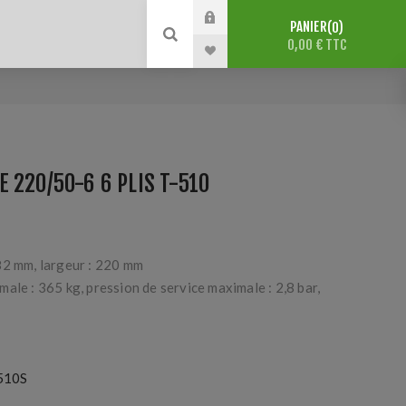
PANIER
0
0,00 € TTC
 220/50-6 6 PLIS T-510
82 mm, largeur : 220 mm
ale : 365 kg, pression de service maximale : 2,8 bar,
510S