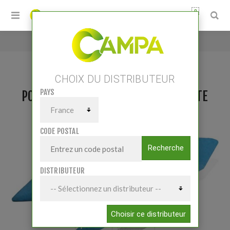
0
Accueil
/
Pointe B2S Lemken 3364050 Droite
CHOIX DU DISTRIBUTEUR
PAYS
POINTE B2S LEMKEN 3364050 DROITE
CODE POSTAL
Recherche
DISTRIBUTEUR
Choisir ce distributeur