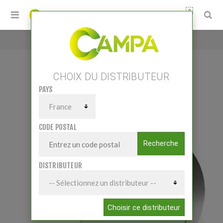
0
Accueil
/
Pointe gauche au carbure
CHOIX DU DISTRIBUTEUR
PAYS
POINTE GAUCHE AU CARBURE
CODE POSTAL
Recherche
DISTRIBUTEUR
Choisir ce distributeur