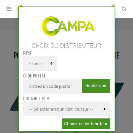
0
Accueil
/
Pointe Grégoire et Besson Gauche
CHOIX DU DISTRIBUTEUR
PAYS
POINTE GRÉGOIRE ET BESSON GAUCHE
CODE POSTAL
Recherche
DISTRIBUTEUR
Choisir ce distributeur