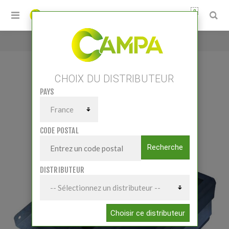
0
Accueil
/
ABREUVOIR POLYBAC SIMPLE 25 M
CHOIX DU DISTRIBUTEUR
PAYS
ABREUVOIR POLYBAC SIMPLE 25 M
CODE POSTAL
Recherche
DISTRIBUTEUR
Choisir ce distributeur