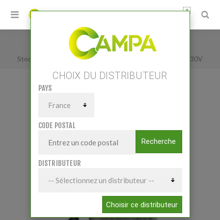
0
Accueil
/
Petits matériels
/
Stockage
/
Stockage et transfert eau
/
POMPE DE RELEVAGE 230V
CHOIX DU DISTRIBUTEUR
PAYS
POMPE DE RELEVAGE 230V
CODE POSTAL
Recherche
DISTRIBUTEUR
Choisir ce distributeur