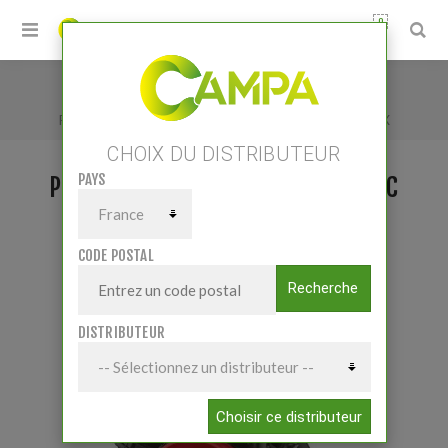
0
Accueil
/
POMPE PULVERISATION AR250BP C/C BLUEFLEX
CHOIX DU DISTRIBUTEUR
PAYS
POMPE PULVERISATION AR250BP C/C
BLUEFLEX
CODE POSTAL
Recherche
DISTRIBUTEUR
Choisir ce distributeur