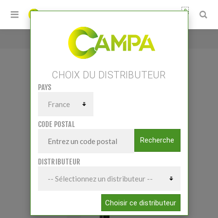
0
Accueil
/
POMPE ROTATIVE MULTI FLUIDE
CHOIX DU DISTRIBUTEUR
PAYS
POMPE ROTATIVE MULTI FLUIDE
CODE POSTAL
Recherche
DISTRIBUTEUR
Choisir ce distributeur