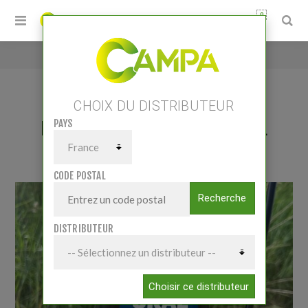
0
Accueil
/
Poste batterie B1 1J/10km UKAL
CHOIX DU DISTRIBUTEUR
PAYS
POSTE BATTERIE B1 1J/10KM UKAL
CODE POSTAL
Recherche
DISTRIBUTEUR
Choisir ce distributeur