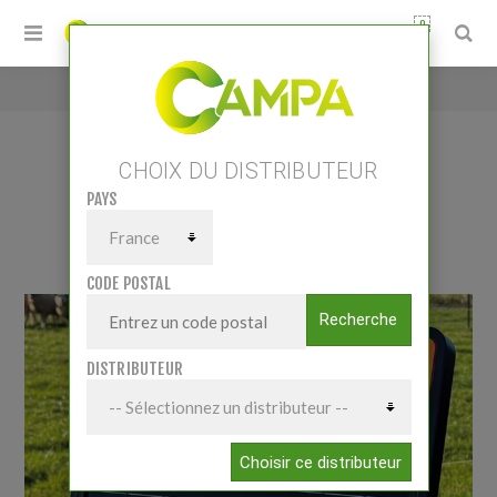
0
Accueil
/
S120Li Avec batterie Lithium
CHOIX DU DISTRIBUTEUR
PAYS
S120LI AVEC BATTERIE LITHIUM
CODE POSTAL
Recherche
DISTRIBUTEUR
Choisir ce distributeur