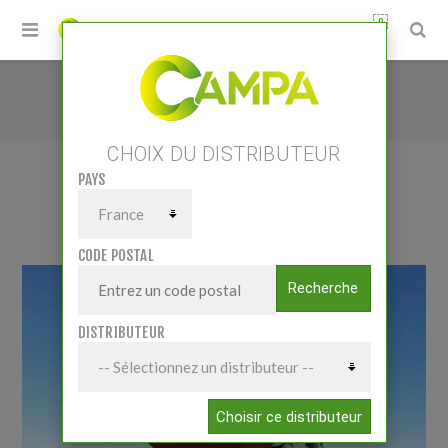
0
Accueil
/
Matériels
/
Epandage
/
R 1500 à 3000 - Epandeurs d'amendements portée
CHOIX DU DISTRIBUTEUR
PAYS
R 1500 À 3000 - EPANDEURS
D'AMENDEMENTS PORTÉE
CODE POSTAL
Recherche
DISTRIBUTEUR
Choisir ce distributeur