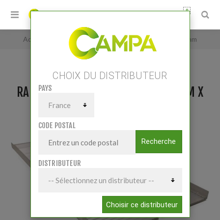
0
Accueil
/
Rampe pliable aluminium 2130 mm x 735 mm
CHOIX DU DISTRIBUTEUR
PAYS
RAMPE PLIABLE ALUMINIUM 2130 MM X
735 MM
CODE POSTAL
Recherche
DISTRIBUTEUR
Choisir ce distributeur