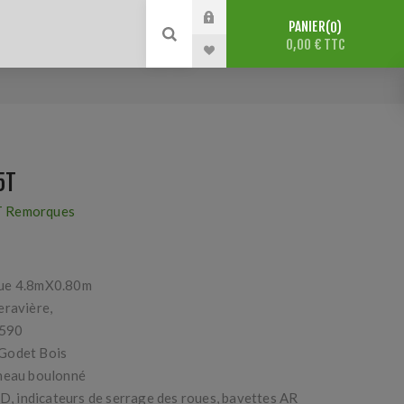
PANIER
0
0,00 € TTC
5T
 Remorques
que 4.8mX0.80m
eravière,
A590
Godet Bois
nneau boulonné
ED, indicateurs de serrage des roues, bavettes AR