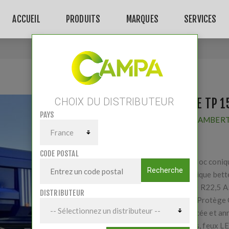
ACCUEIL
PRODUITS
MARQUES
SERVICES
Accueil
/
Remorque TP 15T
REMORQUE TP 1
CHOIX DU DISTRIBUTEUR
PAYS
Fournisseur:
LAMBERT
CODE POSTAL
Caisse monobloc coni
Recherche
Porte hydraulique bett
Roues 560/60 R22,5 
DISTRIBUTEUR
Fond Hardox, Protège 
Flèche renforcée et a
Coffre à outils, feux L