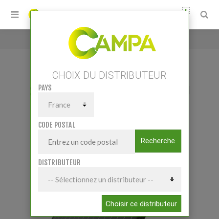
0
Accueil
/
S400 2 piles incluses - 12V/4,0J
CHOIX DU DISTRIBUTEUR
PAYS
S400 2 PILES INCLUSES - 12V/4,0J
CODE POSTAL
Recherche
DISTRIBUTEUR
Choisir ce distributeur