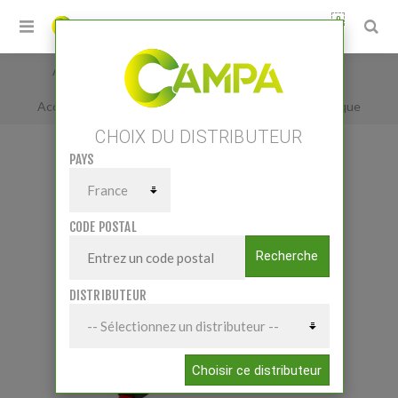
0
Accueil
/
Petits matériels
/
Matériel Atelier
/
Acc. Atelier
/
Sangle à cliquet à enrouleur automatique
CHOIX DU DISTRIBUTEUR
PAYS
SANGLE À CLIQUET À ENROULEUR
AUTOMATIQUE
CODE POSTAL
Recherche
DISTRIBUTEUR
Choisir ce distributeur