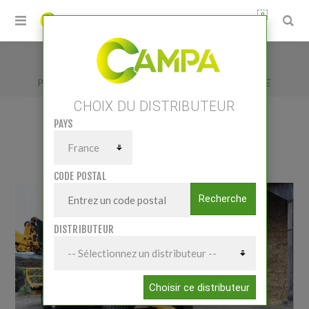
0
Accueil
/
Matériels
/
Transport
/
Plateaux fourragers
/
SATURNE 13.10 S PLUS PTE
CHOIX DU DISTRIBUTEUR
PAYS
SATURNE 13.10 S PLUS PTE
CODE POSTAL
Recherche
DISTRIBUTEUR
Choisir ce distributeur