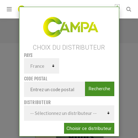
0
Accueil
/
Petits matériels
/
Stockage
/
Cellules et silos
/
SILO CUBIQUE«PACK» 4.5m³
CHOIX DU DISTRIBUTEUR
PAYS
SILO CUBIQUE«PACK» 4.5M³
CODE POSTAL
Recherche
DISTRIBUTEUR
Choisir ce distributeur