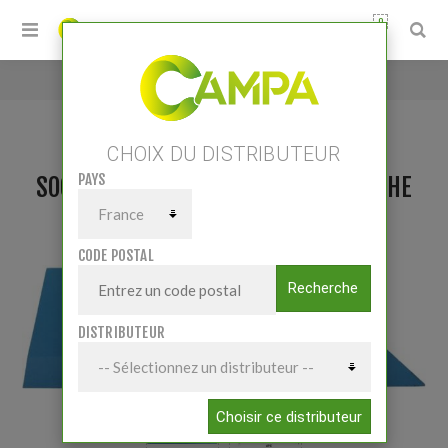
0
Accueil
/
Soc 16 SB45 Lemken 3352031 Gauche
CHOIX DU DISTRIBUTEUR
PAYS
SOC 16 SB45 LEMKEN 3352031 GAUCHE
CODE POSTAL
Recherche
DISTRIBUTEUR
Choisir ce distributeur