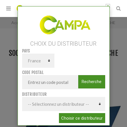
0
Accueil
/
SOC A AILETTE DE DECHAUMEUR GAUCHE
CHOIX DU DISTRIBUTEUR
PAYS
SOC A AILETTE DE DECHAUMEUR GAUCHE
CODE POSTAL
Recherche
DISTRIBUTEUR
Choisir ce distributeur