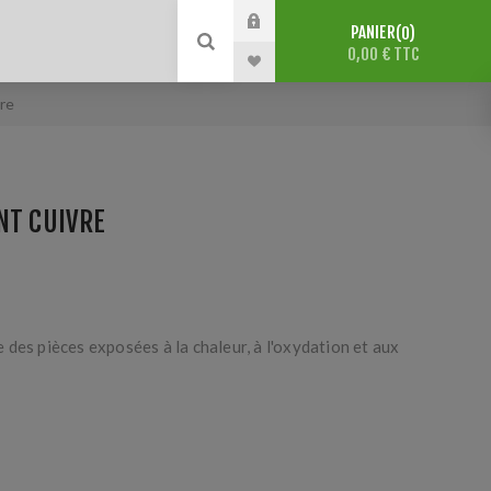
PANIER
0
0,00 € TTC
vre
NT CUIVRE
des pièces exposées à la chaleur, à l'oxydation et aux
5