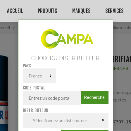
ACCUEIL
PRODUITS
MARQUES
SERVICES
cueil
/
Pièces et accessoires
/
Lubrifiants
/
Spray lubrifiant cui
SPRAY LUBRIFIA
CHOIX DU DISTRIBUTEUR
PAYS
Fournisseur:
BERNER
CODE POSTAL
400ml. Pour le montage 
Recherche
mouvements répétés.
DISTRIBUTEUR
Référence:
147707-1