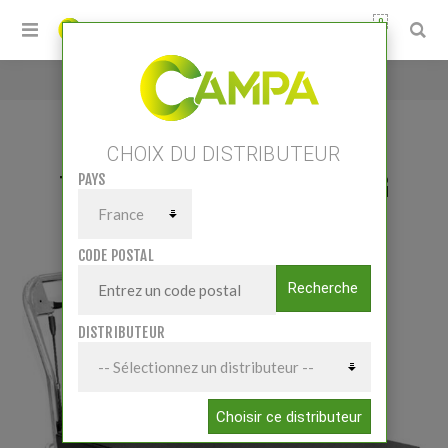
0
Accueil
/
TP05001 Table élévatrice 500kg
CHOIX DU DISTRIBUTEUR
PAYS
TP05001 TABLE ÉLÉVATRICE 500KG
CODE POSTAL
Recherche
DISTRIBUTEUR
Choisir ce distributeur