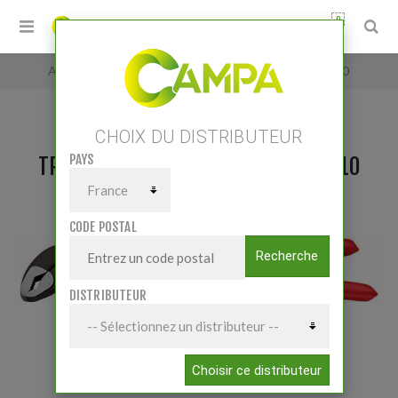
0
Accueil
/
TROUSSE 4 PINCES KNIPEX PACK N°10
CHOIX DU DISTRIBUTEUR
PAYS
TROUSSE 4 PINCES KNIPEX PACK N°10
CODE POSTAL
Recherche
DISTRIBUTEUR
Choisir ce distributeur